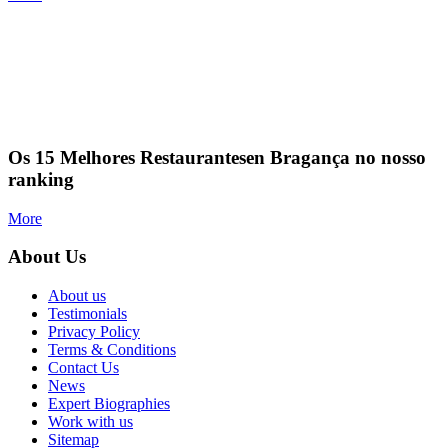
Os 15 Melhores Restaurantesen Bragança no nosso
ranking
More
About Us
About us
Testimonials
Privacy Policy
Terms & Conditions
Contact Us
News
Expert Biographies
Work with us
Sitemap