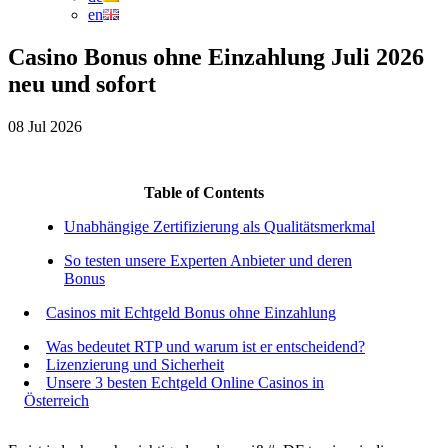
en
Casino Bonus ohne Einzahlung Juli 2026
neu und sofort
08 Jul 2026
Table of Contents
Unabhängige Zertifizierung als Qualitätsmerkmal
So testen unsere Experten Anbieter und deren
Bonus
Casinos mit Echtgeld Bonus ohne Einzahlung
Was bedeutet RTP und warum ist er entscheidend?
Lizenzierung und Sicherheit
Unsere 3 besten Echtgeld Online Casinos in
Österreich