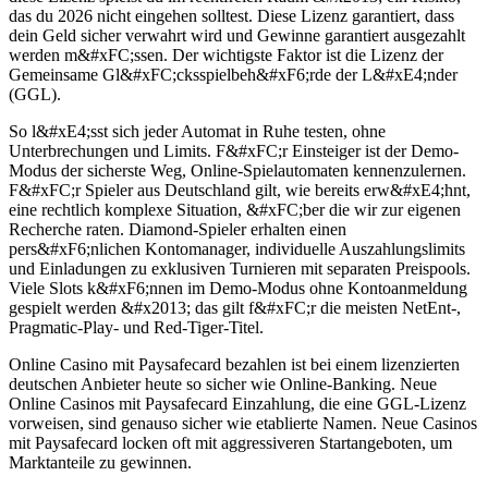
das du 2026 nicht eingehen solltest. Diese Lizenz garantiert, dass
dein Geld sicher verwahrt wird und Gewinne garantiert ausgezahlt
werden m&#xFC;ssen. Der wichtigste Faktor ist die Lizenz der
Gemeinsame Gl&#xFC;cksspielbeh&#xF6;rde der L&#xE4;nder
(GGL).
So l&#xE4;sst sich jeder Automat in Ruhe testen, ohne
Unterbrechungen und Limits. F&#xFC;r Einsteiger ist der Demo-
Modus der sicherste Weg, Online-Spielautomaten kennenzulernen.
F&#xFC;r Spieler aus Deutschland gilt, wie bereits erw&#xE4;hnt,
eine rechtlich komplexe Situation, &#xFC;ber die wir zur eigenen
Recherche raten. Diamond-Spieler erhalten einen
pers&#xF6;nlichen Kontomanager, individuelle Auszahlungslimits
und Einladungen zu exklusiven Turnieren mit separaten Preispools.
Viele Slots k&#xF6;nnen im Demo-Modus ohne Kontoanmeldung
gespielt werden &#x2013; das gilt f&#xFC;r die meisten NetEnt-,
Pragmatic-Play- und Red-Tiger-Titel.
Online Casino mit Paysafecard bezahlen ist bei einem lizenzierten
deutschen Anbieter heute so sicher wie Online-Banking. Neue
Online Casinos mit Paysafecard Einzahlung, die eine GGL-Lizenz
vorweisen, sind genauso sicher wie etablierte Namen. Neue Casinos
mit Paysafecard locken oft mit aggressiveren Startangeboten, um
Marktanteile zu gewinnen.