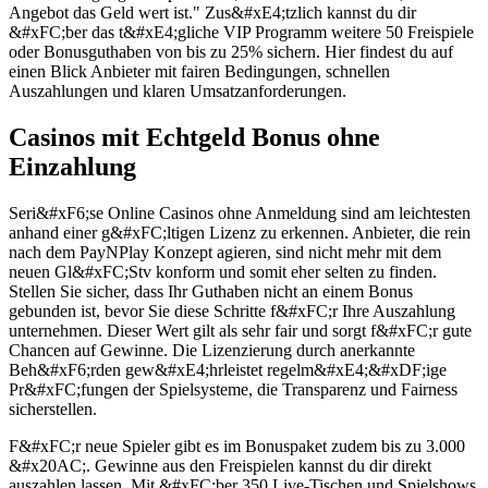
Angebot das Geld wert ist." Zus&#xE4;tzlich kannst du dir
&#xFC;ber das t&#xE4;gliche VIP Programm weitere 50 Freispiele
oder Bonusguthaben von bis zu 25% sichern. Hier findest du auf
einen Blick Anbieter mit fairen Bedingungen, schnellen
Auszahlungen und klaren Umsatzanforderungen.
Casinos mit Echtgeld Bonus ohne
Einzahlung
Seri&#xF6;se Online Casinos ohne Anmeldung sind am leichtesten
anhand einer g&#xFC;ltigen Lizenz zu erkennen. Anbieter, die rein
nach dem PayNPlay Konzept agieren, sind nicht mehr mit dem
neuen Gl&#xFC;Stv konform und somit eher selten zu finden.
Stellen Sie sicher, dass Ihr Guthaben nicht an einem Bonus
gebunden ist, bevor Sie diese Schritte f&#xFC;r Ihre Auszahlung
unternehmen. Dieser Wert gilt als sehr fair und sorgt f&#xFC;r gute
Chancen auf Gewinne. Die Lizenzierung durch anerkannte
Beh&#xF6;rden gew&#xE4;hrleistet regelm&#xE4;&#xDF;ige
Pr&#xFC;fungen der Spielsysteme, die Transparenz und Fairness
sicherstellen.
F&#xFC;r neue Spieler gibt es im Bonuspaket zudem bis zu 3.000
&#x20AC;. Gewinne aus den Freispielen kannst du dir direkt
auszahlen lassen. Mit &#xFC;ber 350 Live-Tischen und Spielshows