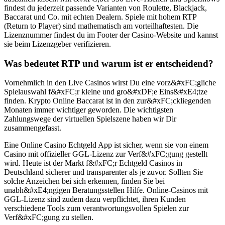
findest du jederzeit passende Varianten von Roulette, Blackjack,
Baccarat und Co. mit echten Dealern. Spiele mit hohem RTP
(Return to Player) sind mathematisch am vorteilhaftesten. Die
Lizenznummer findest du im Footer der Casino-Website und kannst
sie beim Lizenzgeber verifizieren.
Was bedeutet RTP und warum ist er entscheidend?
Vornehmlich in den Live Casinos wirst Du eine vorz&#xFC;gliche
Spielauswahl f&#xFC;r kleine und gro&#xDF;e Eins&#xE4;tze
finden. Krypto Online Baccarat ist in den zur&#xFC;ckliegenden
Monaten immer wichtiger geworden. Die wichtigsten
Zahlungswege der virtuellen Spielszene haben wir Dir
zusammengefasst.
Eine Online Casino Echtgeld App ist sicher, wenn sie von einem
Casino mit offizieller GGL-Lizenz zur Verf&#xFC;gung gestellt
wird. Heute ist der Markt f&#xFC;r Echtgeld Casinos in
Deutschland sicherer und transparenter als je zuvor. Sollten Sie
solche Anzeichen bei sich erkennen, finden Sie bei
unabh&#xE4;ngigen Beratungsstellen Hilfe. Online-Casinos mit
GGL-Lizenz sind zudem dazu verpflichtet, ihren Kunden
verschiedene Tools zum verantwortungsvollen Spielen zur
Verf&#xFC;gung zu stellen.