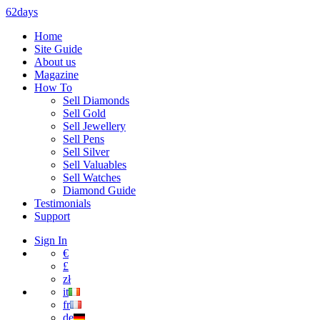
62days
Home
Site Guide
About us
Magazine
How To
Sell Diamonds
Sell Gold
Sell Jewellery
Sell Pens
Sell Silver
Sell Valuables
Sell Watches
Diamond Guide
Testimonials
Support
Sign In
€
£
zł
it
fr
de